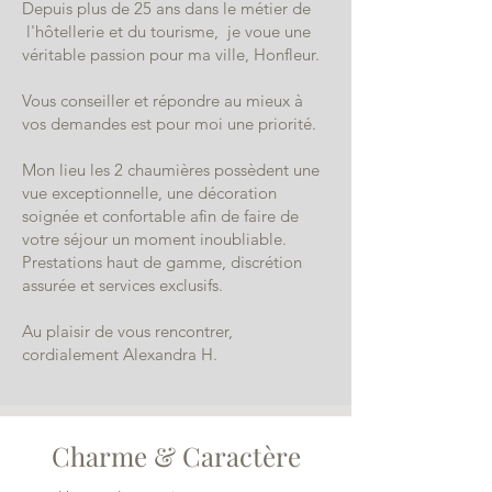
Depuis plus de 25 ans dans le métier de
l'hôtellerie et du tourisme, je voue une
véritable passion pour ma ville, Honfleur.
Vous conseiller et répondre au mieux à
vos demandes est pour moi une priorité.
Mon lieu les 2 chaumières possèdent une
vue exceptionnelle, une décoration
soignée et confortable afin de faire de
votre séjour un moment inoubliable.
Prestations haut de gamme, discrétion
assurée et services exclusifs.
Au plaisir de vous rencontrer,
cordialement Alexandra H.
Charme & Caractère